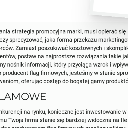
ia strategia promocyjna marki, musi opierać się 
ży sprecyzować, jaka forma przekazu marketingowe
orców. Zamiast poszukiwać kosztownych i skompl
entów, postaw na najprostsze rozwiązania takie ja
ny nośnik informacji, który przyciąga wzrok i wpły
 producent flag firmowych, jesteśmy w stanie spro
niom, oferując dostęp do bogatej gamy produkt
KLAMOWE
nkurencji na rynku, konieczne jest inwestowanie w
mu Twoja firma stanie się bardziej widoczna na tl