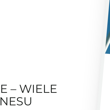
 – WIELE
ZNESU