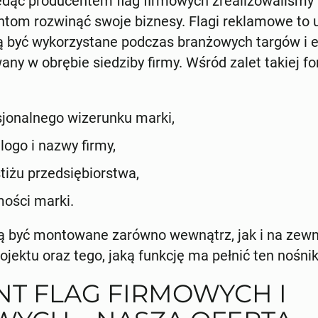
 Będąc producentem flag firmowych zrealizowaliśmy 
ntom rozwinąć swoje biznesy. Flagi reklamowe to 
gą być wykorzystane podczas branżowych targów i 
ny w obrębie siedziby firmy. Wśród zalet takiej 
jonalnego wizerunku marki,
ogo i nazwy firmy,
tiżu przedsiębiorstwa,
ości marki.
 być montowane zarówno wewnątrz, jak i na zewn
jektu oraz tego, jaką funkcję ma pełnić ten nośnik
T FLAG FIRMOWYCH I