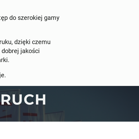
ęp do szerokiej gamy
ruku, dzięki czemu
dobrej jakości
rki.
je.
 RUCH
e
CJE
SZYBKI KONTAKT