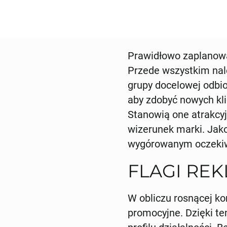
Prawidłowo zaplanowan
Przede wszystkim nale
grupy docelowej odbi
aby zdobyć nowych kli
Stanowią one atrakcyj
wizerunek marki. Jako
wygórowanym oczekiwa
FLAGI RE
W obliczu rosnącej ko
promocyjne. Dzięki te