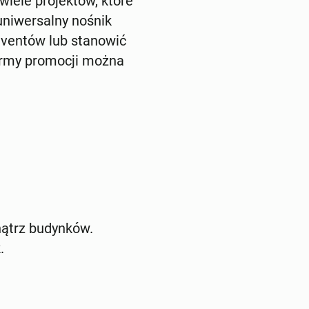
wiele projektów, które
uniwersalny nośnik
eventów lub stanowić
formy promocji można
ątrz budynków.
.