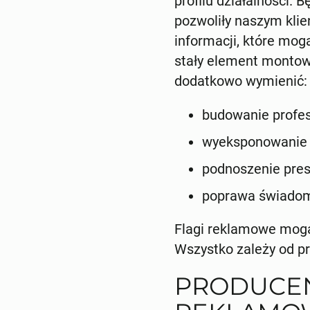
profilu działalności.
pozwoliły naszym klie
informacji, które mo
stały element montowa
dodatkowo wymienić:
budowanie profes
wyeksponowanie l
podnoszenie pres
poprawa świadom
Flagi reklamowe mogą
Wszystko zależy od pro
PRODUCEN