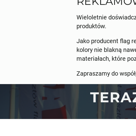
REKLAMOW
Wieloletnie doświadc
produktów.
Jako producent flag 
kolory nie blakną naw
materiałach, które po
Zapraszamy do współpr
TERA
ZAKUPY
O NAS