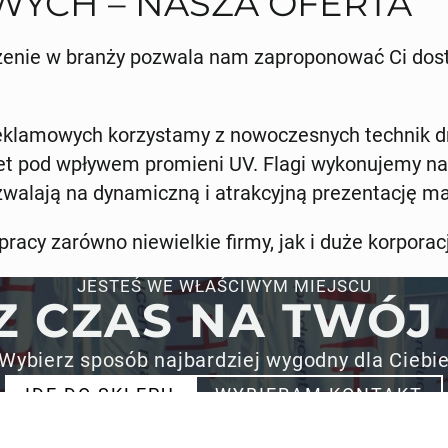
YCH – NASZA OFERTA
zenie w branży pozwala nam zaproponować Ci dost
reklamowych korzystamy z nowoczesnych technik d
et pod wpływem promieni UV. Flagi wykonujemy na 
zwalają na dynamiczną i atrakcyjną prezentację ma
acy zarówno niewielkie firmy, jak i duże korporac
JESTEŚ WE WŁAŚCIWYM MIEJSCU
Z CZAS NA TWÓJ
Wybierz sposób najbardziej wygodny dla Ciebi
IDĘ DO SKLEPU
WYBIERAM KONTAKT
PRODUKTY
INFORMA