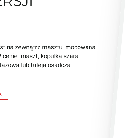
RSJI
jest na zewnątrz masztu, mocowana
 cenie: maszt, kopułka szara
ntażowa lub tuleja osadcza
A