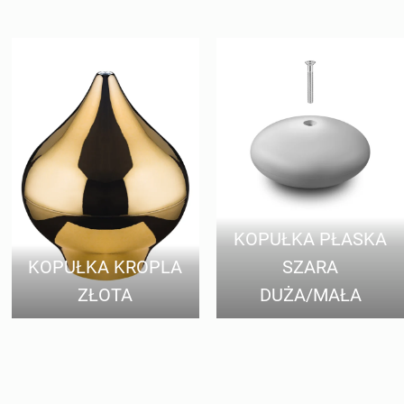
KOPUŁKA PŁASKA
KOPUŁKA KROPLA
SZARA
ZŁOTA
DUŻA/MAŁA