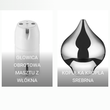
GŁOWICA
OBROTOWA
MASZTU Z
KOPUŁKA KROPLA
WŁÓKNA
SREBRNA