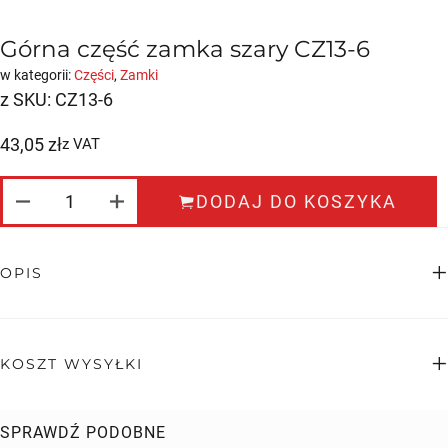
Górna część zamka szary CZ13-6
w kategorii:
Części
,
Zamki
z SKU:
CZ13-6
43,05
zł
z VAT
ILOŚĆ GÓRNA CZĘŚĆ ZAMKA SZARY CZ13-6
DODAJ DO KOSZYKA
OPIS
KOSZT WYSYŁKI
SPRAWDŹ PODOBNE