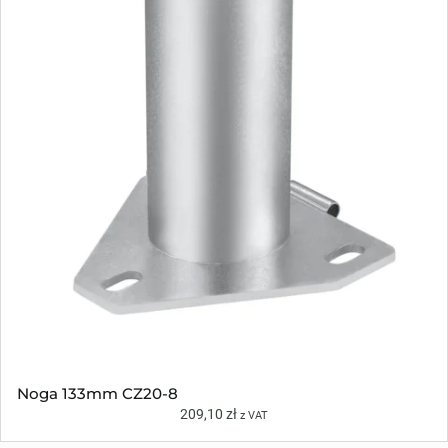
Noga 133mm CZ20-8
209,10
zł
z VAT