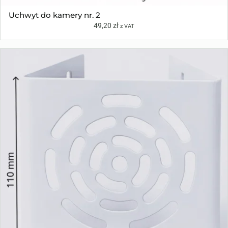
Uchwyt do kamery nr. 2
49,20
zł
z VAT