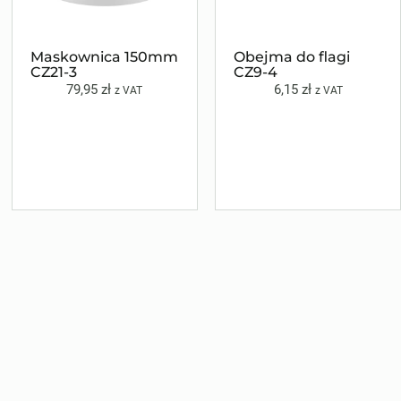
Maskownica 150mm
Obejma do flagi
CZ21-3
CZ9-4
79,95
zł
6,15
zł
z VAT
z VAT