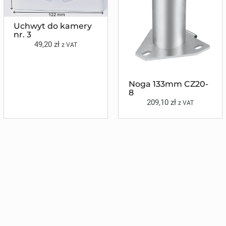
Uchwyt do kamery
nr. 3
49,20
zł
z VAT
Noga 133mm CZ20-
8
209,10
zł
z VAT