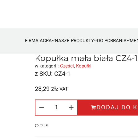
FIRMA AGRA
NASZE PRODUKTY
DO POBRANIA
ME
Kopułka mała biała CZ4-1
w kategorii:
Części
,
Kopułki
z SKU:
CZ4-1
28,29
zł
z VAT
ILOŚĆ KOPUŁKA MAŁA BIAŁA 
DODAJ DO 
OPIS