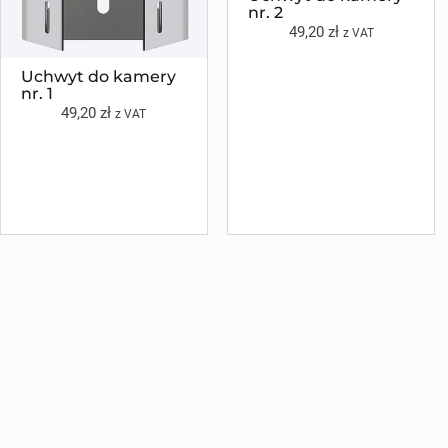
nr. 2
49,20
zł
z VAT
Uchwyt do kamery
nr. 1
49,20
zł
z VAT