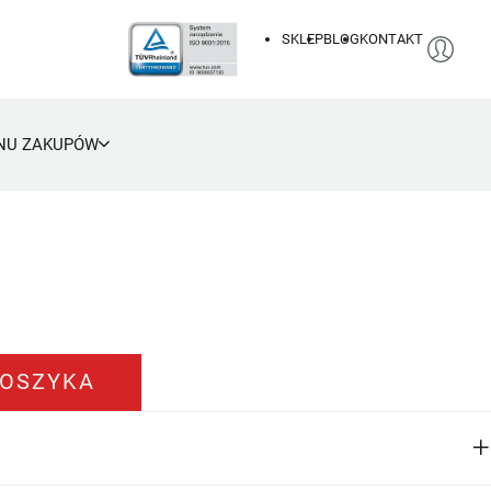
SKLEP
BLOG
KONTAKT
NU ZAKUPÓW
CZ4-1
KOSZYKA