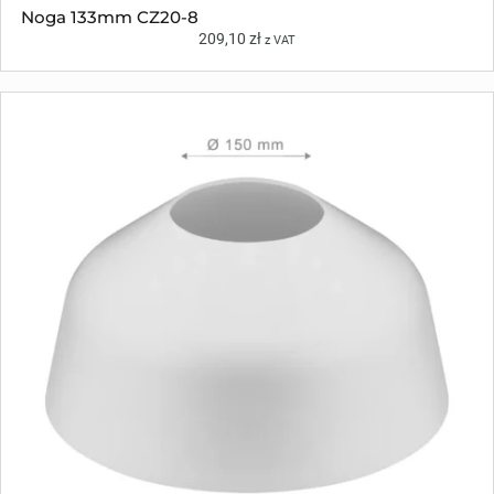
Noga 133mm CZ20-8
209,10
zł
z VAT