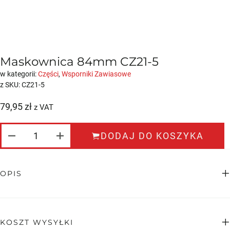
Maskownica 84mm CZ21-5
w kategorii:
Części
,
Wsporniki Zawiasowe
z SKU:
CZ21-5
79,95
zł
z VAT
ILOŚĆ MASKOWNICA 84MM CZ21-5
DODAJ DO KOSZYKA
OPIS
KOSZT WYSYŁKI