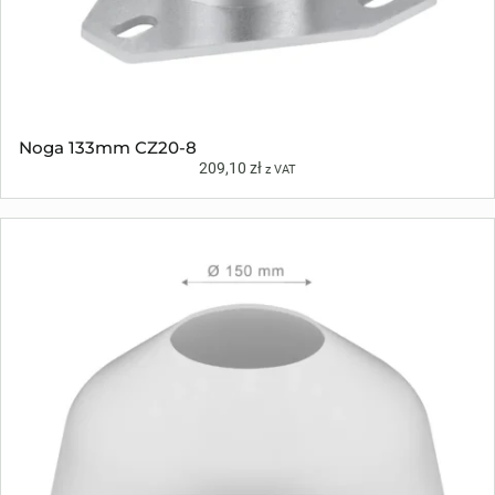
Noga 133mm CZ20-8
209,10
zł
z VAT