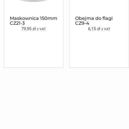
Maskownica 150mm
Obejma do flagi
CZ21-3
CZ9-4
79,95
zł
6,15
zł
z VAT
z VAT