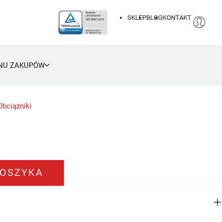
SKLEP
BLOG
KONTAKT
NU ZAKUPÓW
Obciążniki
KOSZYKA