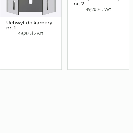
nr. 2
49,20
zł
z VAT
Uchwyt do kamery
nr. 1
49,20
zł
z VAT