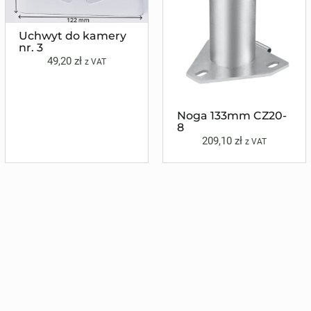
Uchwyt do kamery
nr. 3
49,20
zł
z VAT
Noga 133mm CZ20-
8
209,10
zł
z VAT