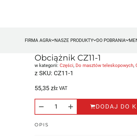
FIRMA AGRA
NASZE PRODUKTY
DO POBRANIA
ME
Obciążnik CZ11-1
w kategorii:
Części
,
Do masztów teleskopowych
,
z SKU:
CZ11-1
55,35
zł
z VAT
ILOŚĆ OBCIĄŻNIK CZ11-1
DODAJ DO 
OPIS