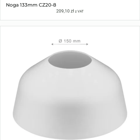
Noga 133mm CZ20-8
209,10
zł
z VAT