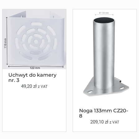
Uchwyt do kamery
nr. 3
49,20
zł
z VAT
Noga 133mm CZ20-
8
209,10
zł
z VAT