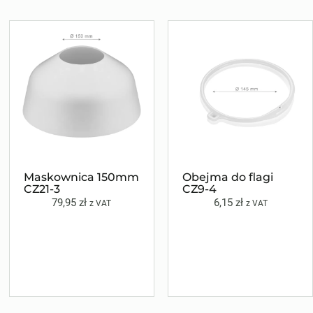
Maskownica 150mm
Obejma do flagi
CZ21-3
CZ9-4
79,95
zł
6,15
zł
z VAT
z VAT