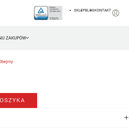
SKLEP
BLOG
KONTAKT
NU ZAKUPÓW
Obejmy
1
KOSZYKA