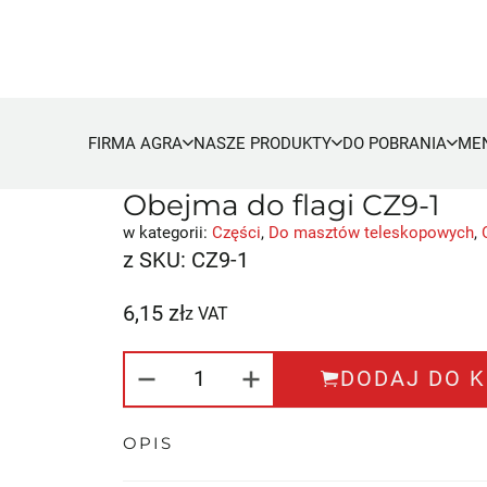
FIRMA AGRA
NASZE PRODUKTY
DO POBRANIA
ME
Obejma do flagi CZ9-1
w kategorii:
Części
,
Do masztów teleskopowych
,
z SKU:
CZ9-1
6,15
zł
z VAT
ILOŚĆ OBEJMA DO FLAGI CZ9-
DODAJ DO 
OPIS