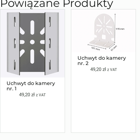
Powiązane Produkty
Uchwyt do kamery
nr. 2
49,20
zł
z VAT
Uchwyt do kamery
nr. 1
49,20
zł
z VAT