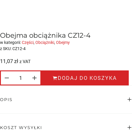
Obejma obciążnika CZ12-4
w kategorii:
Części
,
Obciążniki
,
Obejmy
z SKU:
CZ12-4
11,07
zł
z VAT
ILOŚĆ OBEJMA OBCIĄŻNIKA CZ12-4
DODAJ DO KOSZYKA
OPIS
KOSZT WYSYŁKI