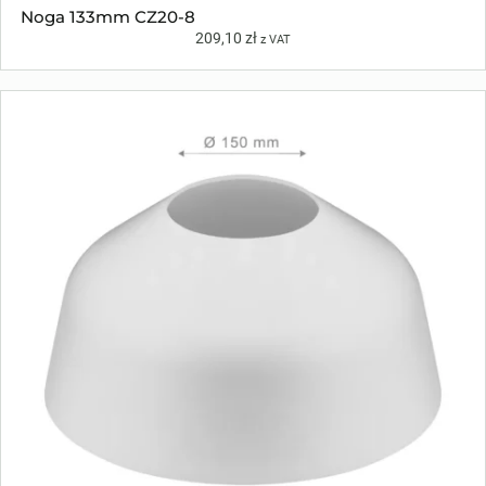
Noga 133mm CZ20-8
209,10
zł
z VAT