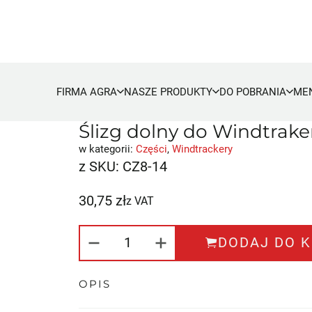
FIRMA AGRA
NASZE PRODUKTY
DO POBRANIA
ME
Ślizg dolny do Windtrake
w kategorii:
Części
,
Windtrackery
z SKU:
CZ8-14
30,75
zł
z VAT
ILOŚĆ ŚLIZG DOLNY DO WIND
DODAJ DO 
OPIS