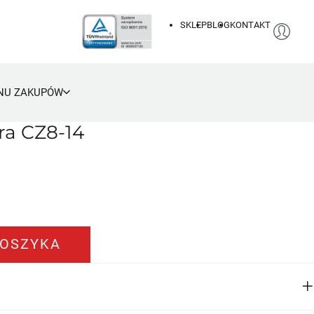
SKLEP
BLOG
KONTAKT
NU ZAKUPÓW
ra CZ8-14
TRAKERA CZ8-14
KOSZYKA