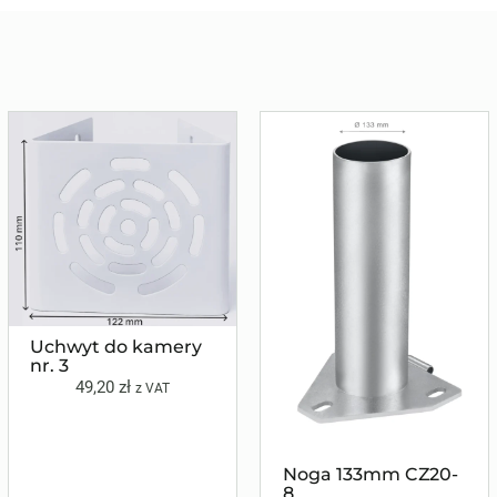
Uchwyt do kamery
nr. 3
49,20
zł
z VAT
Noga 133mm CZ20-
8