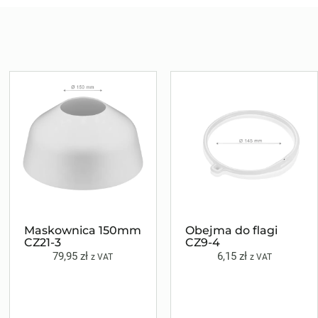
Maskownica 150mm
Obejma do flagi
CZ21-3
CZ9-4
79,95
zł
6,15
zł
z VAT
z VAT