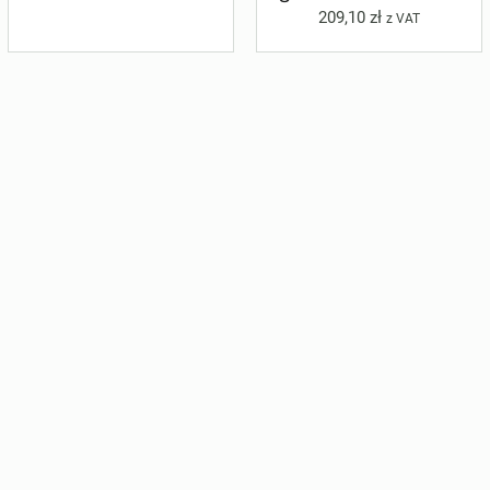
209,10
zł
z VAT