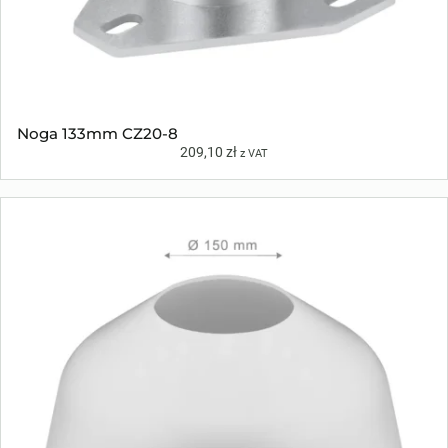
Noga 133mm CZ20-8
209,10
zł
z VAT