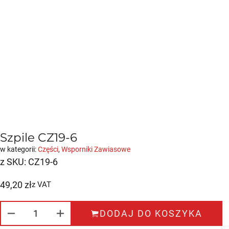
Szpile CZ19-6
w kategorii:
Części
,
Wsporniki Zawiasowe
z SKU:
CZ19-6
49,20
zł
z VAT
ILOŚĆ SZPILE CZ19-6
DODAJ DO KOSZYKA