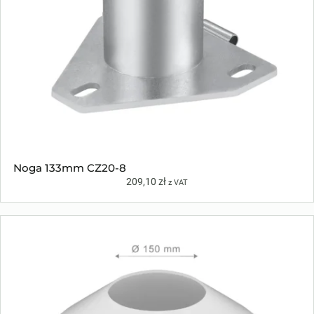
Noga 133mm CZ20-8
209,10
zł
z VAT