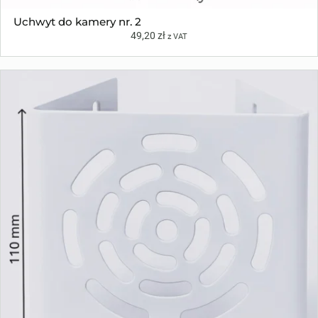
Uchwyt do kamery nr. 2
49,20
zł
z VAT