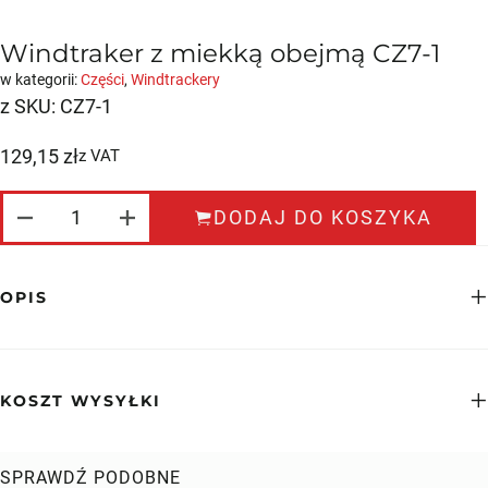
Windtraker z miekką obejmą CZ7-1
w kategorii:
Części
,
Windtrackery
z SKU:
CZ7-1
129,15
zł
z VAT
ILOŚĆ WINDTRAKER Z MIEKKĄ OBEJMĄ CZ7-
DODAJ DO KOSZYKA
OPIS
KOSZT WYSYŁKI
SPRAWDŹ PODOBNE