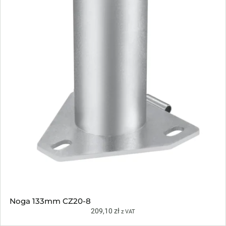
Noga 133mm CZ20-8
209,10
zł
z VAT