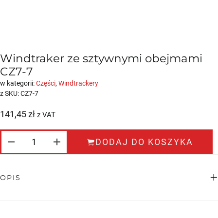
Windtraker ze sztywnymi obejmami
CZ7-7
w kategorii:
Części
,
Windtrackery
z SKU:
CZ7-7
141,45
zł
z VAT
ILOŚĆ WINDTRAKER ZE SZTYWNYMI OBEJMA
DODAJ DO KOSZYKA
OPIS