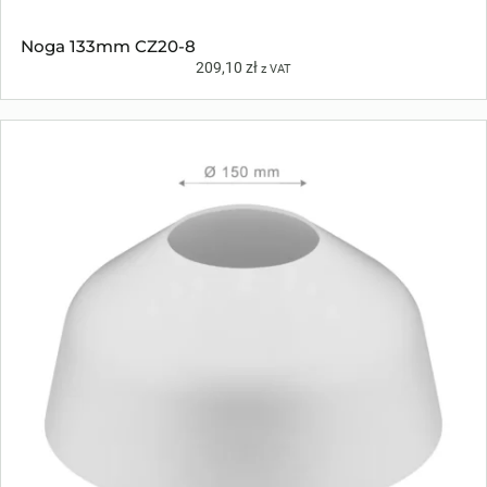
Noga 133mm CZ20-8
209,10
zł
z VAT