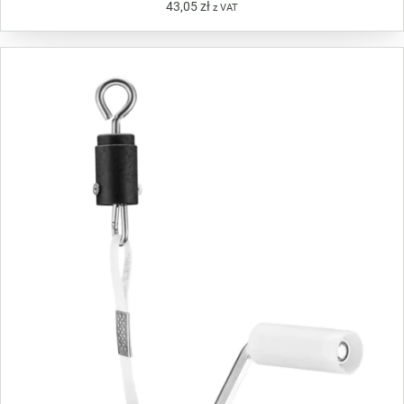
43,05
zł
z VAT