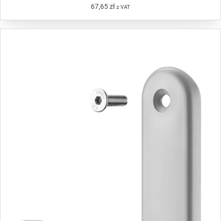
67,65
zł
z VAT