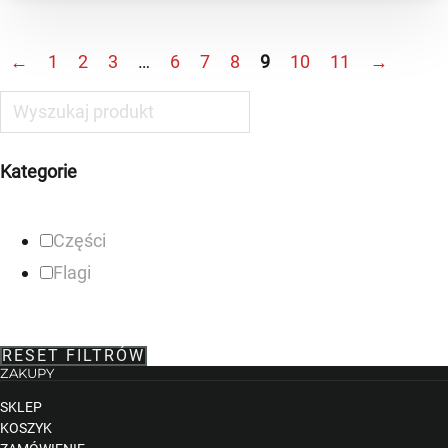
←
1
2
3
…
6
7
8
9
10
11
→
Kategorie
Części
Flagi
RESET FILTRÓW
ZAKUPY
SKLEP
KOSZYK