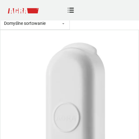
Części
Strona główna
/
Sklep
/
Części