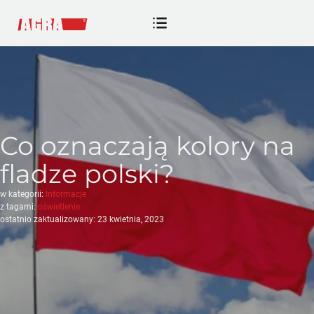
Co oznaczają kolory na
fladze polski?
w kategorii:
Informacje
z tagami:
oświetlenie
ostatnio zaktualizowany: 23 kwietnia, 2023