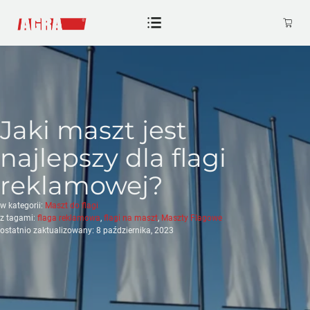
Jaki maszt jest
najlepszy dla flagi
reklamowej?
w kategorii:
Maszt do flagi
z tagami:
flaga reklamowa
,
flagi na maszt
,
Maszty Flagowe
ostatnio zaktualizowany: 8 października, 2023