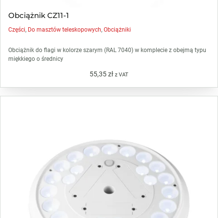
Obciążnik CZ11-1
Części
,
Do masztów teleskopowych
,
Obciążniki
Obciążnik do flagi w kolorze szarym (RAL 7040) w komplecie z obejmą typu
miękkiego o średnicy
55,35
zł
z VAT