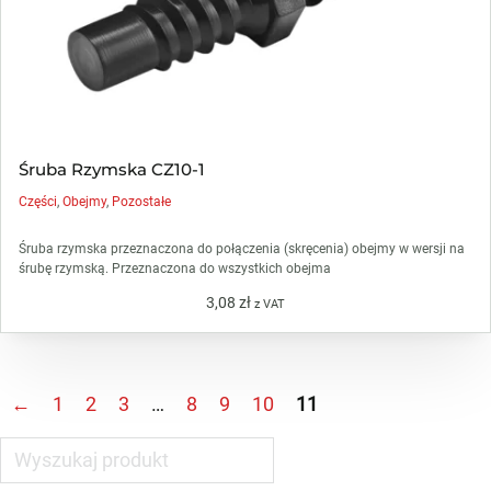
Śruba Rzymska CZ10-1
Części
,
Obejmy
,
Pozostałe
Śruba rzymska przeznaczona do połączenia (skręcenia) obejmy w wersji na
śrubę rzymską. Przeznaczona do wszystkich obejma
3,08
zł
z VAT
←
1
2
3
…
8
9
10
11