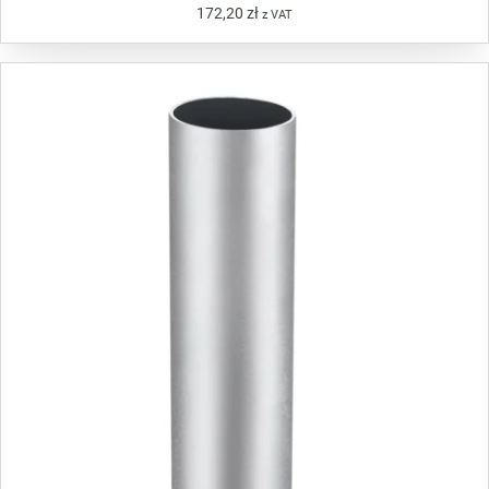
172,20
zł
z VAT