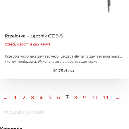
Przelotka – Łącznik CZ19-5
Części
,
Wsporniki Zawiasowe
Przelotka wspornika zawiasowego. Łącząca elementy zawiasu nogi masztu
i kotwy montażowej. Wykonana ze stali, posiada zawleczkę
30,75
zł
z VAT
←
1
2
3
4
5
6
7
8
9
10
11
→